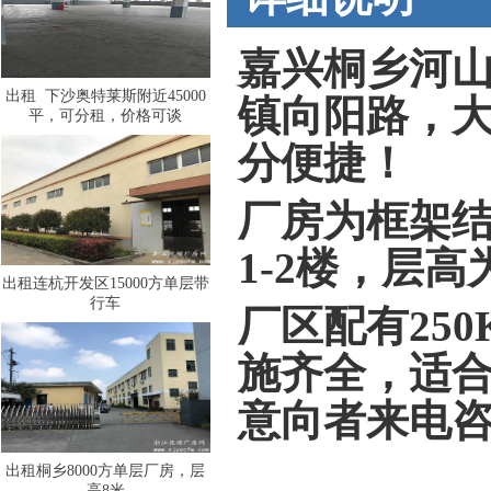
嘉兴桐乡河山
出租 下沙奥特莱斯附近45000
镇向阳路，大
平，可分租，价格可谈
分便捷！
厂房为框架结
1-2楼，层高
出租连杭开发区15000方单层带
行车
厂区配有25
施齐全，适
意向者来电
出租桐乡8000方单层厂房，层
高8米