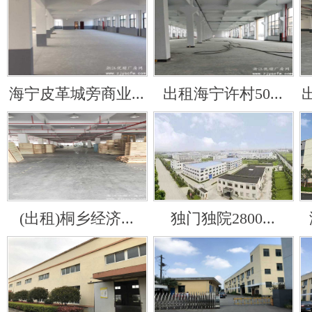
海宁皮革城旁商业...
出租海宁许村50...
(出租)桐乡经济...
独门独院2800...